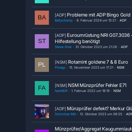
Probleme mit ADP Bingo Gold
[ADP]
Ballychamp
8. Februar 2024 um 15:21
ADP
Euroumrüstung NRI G07.3036 
[ADP]
Hilfestellung benötigt
Steve-Disk
31. Oktober 2023 um 21:26
ADP
Rotamint goldene 7 & 8 Euro
[NSM]
Ploegs
15. November 2023 um 17:21
NSM
NSM Münzprüfer Fehler E71
[NSM]
fabiNDK
1. Februar 2022 um 18:19
NSM
Münzprüfer defekt? Merkur Gl
[ADP]
Schmitze-MG
12. Oktober 2023 um 08:25
AD
Münzprüfer/Aggregat Kaugummiau