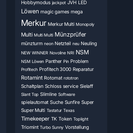
Hobbymodus
JVH
LED
jackpot
Löwen
magic games
mega
Merkur
Merkur Multi
Monopoly
Münzprüfer
Multi
Multi Multi
münzturm
Netzteil
Neuling
neon
neu
NSM
NEW WINNER
Novoline
NRI
Panther
Problem
NSM Löwen
Pin
Profitech 3000
Reparatur
Profitech
Rotamint
Rotomat
rototron
Schaltplan
Schloss
service
Sielaff
Slimline
Slant Top
Software
spielautomat
Suche
Sunfire
Super
Super Multi
Tastatur
Texas
Timekeeper
TK
Token
Toplight
Triomint
Vorstellung
Turbo Sunny