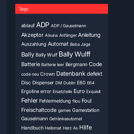
Tags
ADP
ablauf
ADP / Gauselmann
Akzeptor
Anleitung
Alsuna
Anfänger
Automat
Auszahlung
Baba Jaga
Bally Wulff
Bally
Bally Wulf
Batterie
Code
Bergmann
Batterie leer
Datenbank
defekt
Crown
code neu
Disc
Dispenser
E60
DM
Dublin
E64
Euro
Ergoline
error
Ersatzteile
Exquisit
Fehler
Foul
Fehlermeldung
filou
Freischaltcode
Gamestation
games
Gauselmann
Getränkeautomat
Hilfe
Handbuch
Hellomat
Herz As