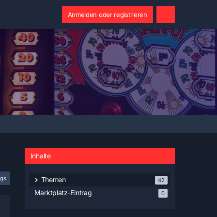
Anmelden oder registrieren
Inhalte
ags
Themen
42
Marktplatz-Eintrag
0