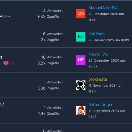
ManuelAdler84
4
Antworten
12. Dezember 2025 um
683
Archiv
Zugriffe
11:41
6
Kubitsch
Antworten
2k
Zugriffe
29. Januar 2025 um 16:09
Nemo__78
t
10
Antworten
26. Dezember 2024 um
5,2k
Zugriffe
1
20:57
proximate
1
Antworten
11. November 2024 um
336
Zugriffe
11:24
 /
Rattenfänger
1
Antworten
18. September 2024 um
1,4k
Zugriffe
01:47
0
Antworten