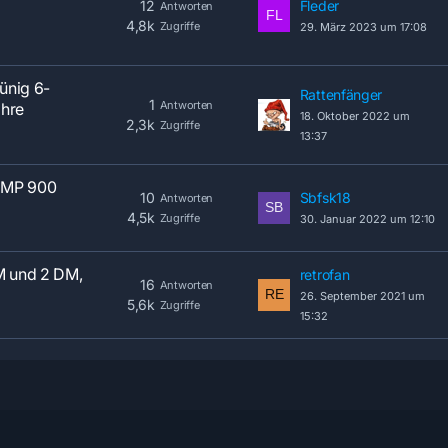
12
Fleder
Antworten
4,8k
Zugriffe
29. März 2023 um 17:08
rünig 6-
Rattenfänger
1
Antworten
ahre
18. Oktober 2022 um
2,3k
Zugriffe
13:37
EMP 900
10
Sbfsk18
Antworten
4,5k
Zugriffe
30. Januar 2022 um 12:10
DM und 2 DM,
retrofan
16
Antworten
26. September 2021 um
5,6k
Zugriffe
15:32