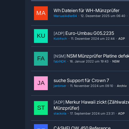
Wh Dateien für WH-Münzprüfer
ManuelAdler84
12. Dezember 2025 um 06:40
Euro-Umbau G05.2235
[ADP]
Kubitsch
11. Dezember 2024 um 22:44
ADP
NSM Münzprüfer Platine defek
[NSM]
fabiNDK
16. Januar 2022 um 19:43
NSM
suche Support für Crown 7
janbroer
11. November 2024 um 09:10
Archiv
Merkur Hawaii zickt (Zählwalze
[ADP]
Münzprüfer)
stackola
17. September 2024 um 23:31
ADP
CASHFLOW 450 Reference