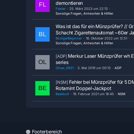
demontieren
Fleder
25. März 2023 um 22:13
Sonstige Fragen, Antworten & Hilfen
Was ist das für ein Münzprüfer? // G
Schacht Zigarettenautomat ~60er J
BlutigerBeginner
18. Oktober 2022 um 12:51
Sonstige Fragen, Antworten & Hilfen
Merkur Laser Münzprüfer wh 
[ADP]
series
Oliver_0601
3. Mai 2019 um 00:13
ADP
Fehler bei Münzprüfer für 5 
[NSM]
Rotamint Doppel-Jackpot
Beatbutt
19. Februar 2021 um 18:45
NSM
Footerbereich