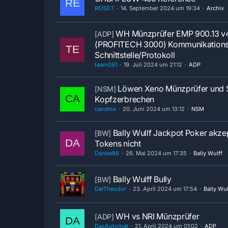
REISET
14. September 2024 um 19:34
Archiv
WH Münzprüfer EMP 900.13 v
[ADP]
(PROFITECH 3000) Kommunikation
Schnittstelle/Protokoll
team091
19. Juli 2024 um 21:12
ADP
Löwen Xeno Münzprüfer und 
[NSM]
Kopfzerbrechen
candme
20. Juni 2024 um 13:12
NSM
Bally Wullf Jackpot Poker akzep
[BW]
Tokens nicht
Danbe86
26. Mai 2024 um 17:35
Bally Wulff
Bally Wulff Bully
[BW]
DerTheodor
23. April 2024 um 17:54
Bally Wul
WH vs NRI Münzprüfer
[ADP]
DasAutomat
21. April 2024 um 01:02
ADP