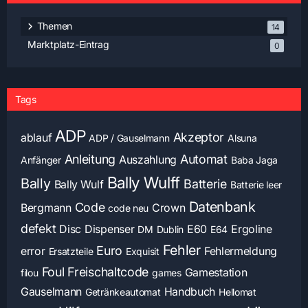
Themen
14
Marktplatz-Eintrag
0
Tags
ADP
Akzeptor
ablauf
ADP / Gauselmann
Alsuna
Anleitung
Automat
Auszahlung
Anfänger
Baba Jaga
Bally Wulff
Bally
Batterie
Bally Wulf
Batterie leer
Datenbank
Code
Bergmann
Crown
code neu
defekt
Disc
Dispenser
E60
Ergoline
DM
Dublin
E64
Fehler
Euro
error
Fehlermeldung
Ersatzteile
Exquisit
Foul
Freischaltcode
Gamestation
filou
games
Gauselmann
Handbuch
Getränkeautomat
Hellomat