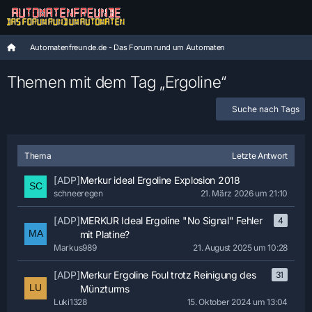
Automatenfreunde.de - Das Forum rund um Automaten
Themen mit dem Tag „Ergoline“
Suche nach Tags
Thema
Letzte Antwort
[ADP]
Merkur ideal Ergoline Explosion 2018
schneeregen
21. März 2026 um 21:10
[ADP]
MERKUR Ideal Ergoline "No Signal" Fehler
4
mit Platine?
Markus989
21. August 2025 um 10:28
[ADP]
Merkur Ergoline Foul trotz Reinigung des
31
Münzturms
Luki1328
15. Oktober 2024 um 13:04