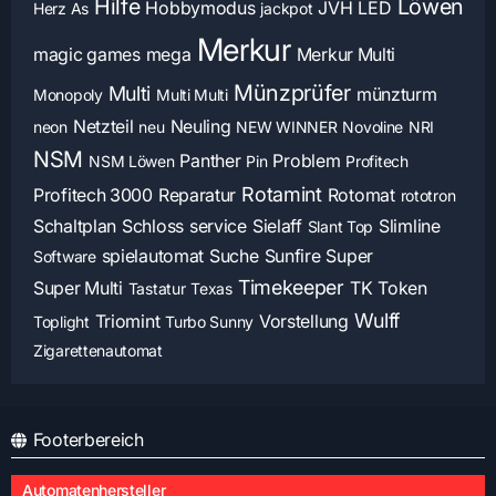
Hilfe
Löwen
Hobbymodus
JVH
LED
Herz As
jackpot
Merkur
magic games
mega
Merkur Multi
Münzprüfer
Multi
münzturm
Monopoly
Multi Multi
Netzteil
Neuling
neon
neu
NEW WINNER
Novoline
NRI
NSM
Panther
Problem
NSM Löwen
Pin
Profitech
Rotamint
Profitech 3000
Reparatur
Rotomat
rototron
Schaltplan
Schloss
service
Sielaff
Slimline
Slant Top
spielautomat
Suche
Sunfire
Super
Software
Timekeeper
Super Multi
TK
Token
Tastatur
Texas
Wulff
Triomint
Vorstellung
Toplight
Turbo Sunny
Zigarettenautomat
Footerbereich
Automatenhersteller