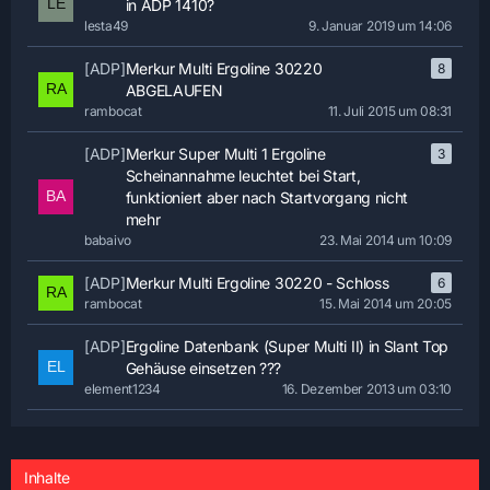
in ADP 1410?
lesta49
9. Januar 2019 um 14:06
[ADP]
Merkur Multi Ergoline 30220
8
ABGELAUFEN
rambocat
11. Juli 2015 um 08:31
[ADP]
Merkur Super Multi 1 Ergoline
3
Scheinannahme leuchtet bei Start,
funktioniert aber nach Startvorgang nicht
mehr
babaivo
23. Mai 2014 um 10:09
[ADP]
Merkur Multi Ergoline 30220 - Schloss
6
rambocat
15. Mai 2014 um 20:05
[ADP]
Ergoline Datenbank (Super Multi II) in Slant Top
Gehäuse einsetzen ???
element1234
16. Dezember 2013 um 03:10
Inhalte