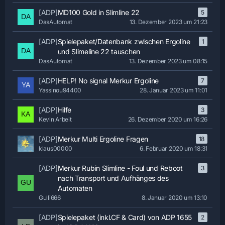
[ADP]
MD100 Gold in Slimline 22
5
DasAutomat
13. Dezember 2023 um 21:23
[ADP]
Spielepaket/Datenbank zwischen Ergoline
1
und Slimeline 22 tauschen
DasAutomat
13. Dezember 2023 um 08:15
[ADP]
HELP! No signal Merkur Ergoline
7
Yassinou94400
28. Januar 2023 um 11:01
[ADP]
Hilfe
3
Kevin Arbeit
26. Dezember 2020 um 16:26
[ADP]
Merkur Multi Ergoline Fragen
18
klaus00000
6. Februar 2020 um 18:31
[ADP]
Merkur Rubin Slimline - Foul und Reboot
3
nach Transport und Aufhänges des
Automaten
Gulli666
8. Januar 2020 um 13:10
[ADP]
Spielepaket (inkl.CF & Card) von ADP 1655
2