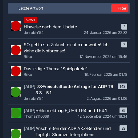
Letzte Antwort
Filter
News
Hinweise nach dem Update
2
derrobin154
24. Januar 2026 um 22:32
SO geht es in Zukunft nicht mehr weiter! Ich
7
ziehe die Notbremse!
Riiko
17. November 2025 um 15:46
Das leidige Thema "Spielpakete"
Riiko
18. Februar 2025 um 01:18
[ADP]
Freischaltcode Anfrage für ADP TR
143
3.3 - 5.1
derrobin154
2. August 2026 um 01:06
[ADP]
Fehlermeldung F_UHR TR4 und TR4.1
89
Thomas110669
12. September 2024 um 18:34
[ADP]
Anschließen der ADP AKZ-Benden und
29
Toplight Stromverteilerplatiene