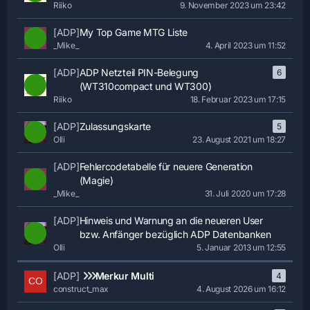
Riiko
9. November 2023 um 23:42
[ADP]
My Top Game MTG Liste
_Mike_
4. April 2023 um 11:52
[ADP]
ADP Netzteil PIN-Belegung
6
(WT310compact und WT300)
Riiko
18. Februar 2023 um 17:15
[ADP]
Zulassungskarte
5
Olli
23. August 2021 um 18:27
[ADP]
Fehlercodetabelle für neuere Generation
(Magie)
_Mike_
31. Juli 2020 um 17:28
[ADP]
Hinweis und Warnung an die neueren User
bzw. Anfänger bezüglich ADP Datenbanken
Olli
5. Januar 2013 um 12:55
[ADP]
Merkur Multi
4
construct_max
4. August 2026 um 16:12