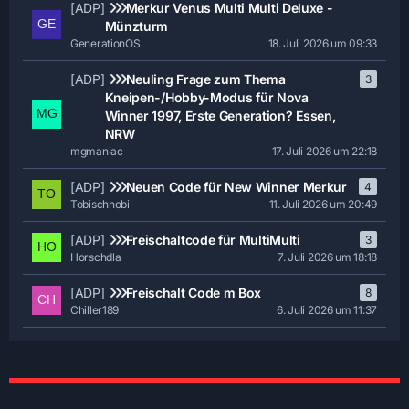
[ADP]
Merkur Venus Multi Multi Deluxe -
Münzturm
GenerationOS
18. Juli 2026 um 09:33
[ADP]
Neuling Frage zum Thema
3
Kneipen-/Hobby-Modus für Nova
Winner 1997, Erste Generation? Essen,
NRW
mgmaniac
17. Juli 2026 um 22:18
[ADP]
Neuen Code für New Winner Merkur
4
Tobischnobi
11. Juli 2026 um 20:49
[ADP]
Freischaltcode für MultiMulti
3
Horschdla
7. Juli 2026 um 18:18
[ADP]
Freischalt Code m Box
8
Chiller189
6. Juli 2026 um 11:37