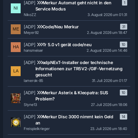
[ADP]
Merkur Automat geht nicht in den
1
Service Modus
NikoZZ
3. August 2026 um 01:31
[ADP]
Code/Neu Merkur
31
Meyer92
2. August 2026 um 18:47
[ADP]
Tr 5.0 v1 gerät code/neu
10
hansmeiser
2. August 2026 um 14:46
[ADP]
adpNExT-Installer oder technische
Informationen zur TR5V2-/GIF-Vernetzung
gesucht
lamerok-85
31. Juli 2026 um 01:17
[ADP]
Merkur Asterix & Kleopatra: SUS
10
Problem?
Styne13
27. Juli 2026 um 18:06
[ADP]
Merkur Disc 3000 nimmt kein Geld
14
an
Freispielkrieger
23. Juli 2026 um 18:40