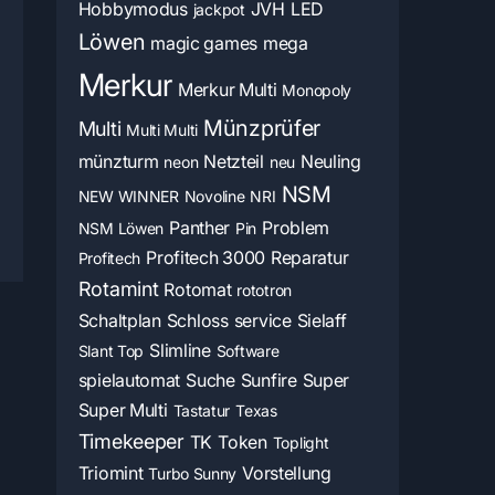
Hobbymodus
JVH
LED
jackpot
Löwen
magic games
mega
Merkur
Merkur Multi
Monopoly
Münzprüfer
Multi
Multi Multi
münzturm
Netzteil
Neuling
neon
neu
NSM
NEW WINNER
Novoline
NRI
Panther
Problem
NSM Löwen
Pin
Profitech 3000
Reparatur
Profitech
Rotamint
Rotomat
rototron
Schaltplan
Schloss
service
Sielaff
Slimline
Slant Top
Software
spielautomat
Suche
Sunfire
Super
Super Multi
Tastatur
Texas
Timekeeper
TK
Token
Toplight
Triomint
Vorstellung
Turbo Sunny