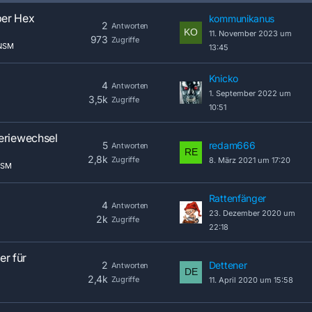
ber Hex
kommunikanus
2
Antworten
11. November 2023 um
973
Zugriffe
NSM
13:45
Knicko
4
Antworten
1. September 2022 um
3,5k
Zugriffe
10:51
eriewechsel
5
redam666
Antworten
2,8k
Zugriffe
8. März 2021 um 17:20
NSM
Rattenfänger
4
Antworten
23. Dezember 2020 um
2k
Zugriffe
22:18
er für
2
Dettener
Antworten
2,4k
Zugriffe
11. April 2020 um 15:58