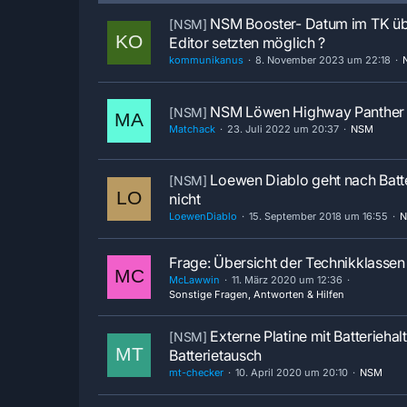
NSM Booster- Datum im TK ü
[NSM]
Editor setzten möglich ?
kommunikanus
8. November 2023 um 22:18
NSM Löwen Highway Panther
[NSM]
Matchack
23. Juli 2022 um 20:37
NSM
Loewen Diablo geht nach Batt
[NSM]
nicht
LoewenDiablo
15. September 2018 um 16:55
Frage: Übersicht der Technikklassen
McLawwin
11. März 2020 um 12:36
Sonstige Fragen, Antworten & Hilfen
Externe Platine mit Batteriehalt
[NSM]
Batterietausch
mt-checker
10. April 2020 um 20:10
NSM