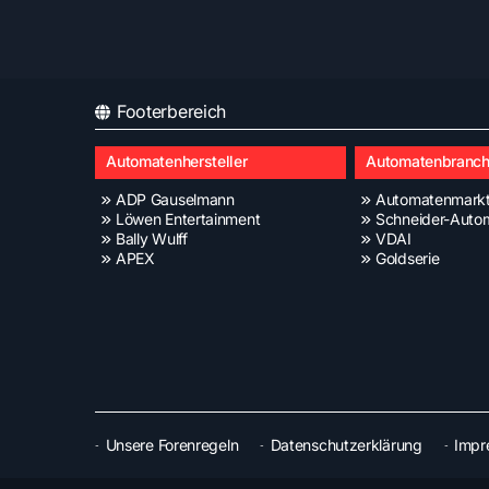
Footerbereich
Automatenhersteller
Automatenbranc
ADP Gauselmann
Automatenmark
Löwen Entertainment
Schneider-Auto
Bally Wulff
VDAI
APEX
Goldserie
Unsere Forenregeln
Datenschutzerklärung
Impr