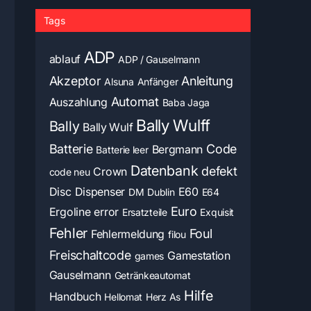
Tags
ADP
ablauf
ADP / Gauselmann
Akzeptor
Anleitung
Alsuna
Anfänger
Automat
Auszahlung
Baba Jaga
Bally Wulff
Bally
Bally Wulf
Batterie
Code
Bergmann
Batterie leer
Datenbank
defekt
Crown
code neu
Disc
Dispenser
E60
DM
Dublin
E64
Euro
Ergoline
error
Ersatzteile
Exquisit
Fehler
Foul
Fehlermeldung
filou
Freischaltcode
Gamestation
games
Gauselmann
Getränkeautomat
Hilfe
Handbuch
Hellomat
Herz As