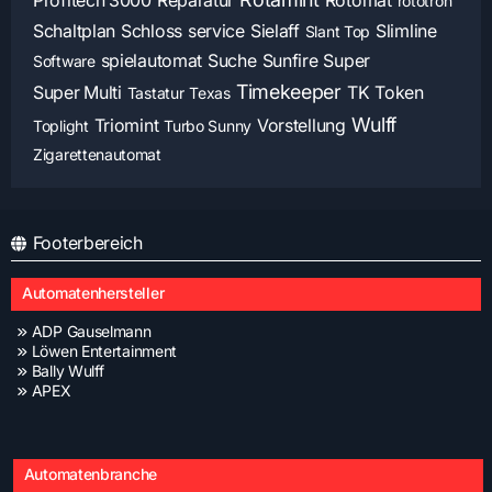
Profitech 3000
Reparatur
Rotomat
rototron
Schaltplan
Schloss
service
Sielaff
Slimline
Slant Top
spielautomat
Suche
Sunfire
Super
Software
Timekeeper
Super Multi
TK
Token
Tastatur
Texas
Wulff
Triomint
Vorstellung
Toplight
Turbo Sunny
Zigarettenautomat
Footerbereich
Automatenhersteller
ADP Gauselmann
Löwen Entertainment
Bally Wulff
APEX
Automatenbranche