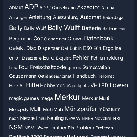
ADP
Akzeptor
ablauf
ADP / Gauselmann
Alsuna
Anleitung
Automat
Auszahlung
Anfänger
Baba Jaga
Bally Wulff
Bally
Batterie
Bally Wulf
Batterie leer
Datenbank
Code
Bergmann
Crown
code neu
defekt
Disc
Dispenser
E60
Ergoline
DM
Dublin
E64
Fehler
Euro
error
Fehlermeldung
Ersatzteile
Exquisit
Foul
Freischaltcode
Gamestation
filou
games
Gauselmann
Handbuch
Getränkeautomat
Hellomat
Hilfe
Löwen
Hobbymodus
JVH
LED
Herz As
jackpot
Merkur
magic games
mega
Merkur Multi
Münzprüfer
Multi
münzturm
Monopoly
Multi Multi
Netzteil
Neuling
neon
neu
NEW WINNER
Novoline
NRI
NSM
Panther
Problem
NSM Löwen
Pin
Profitech
Rotamint