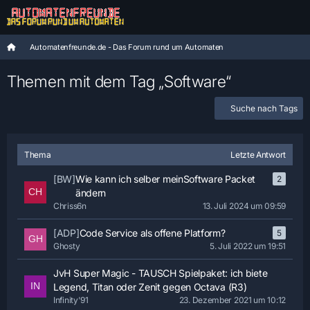
Automatenfreunde.de - Das Forum rund um Automaten
Themen mit dem Tag „Software“
Suche nach Tags
Thema
Letzte Antwort
[BW]
Wie kann ich selber meinSoftware Packet
2
ändern
Chriss6n
13. Juli 2024 um 09:59
[ADP]
Code Service als offene Platform?
5
Ghosty
5. Juli 2022 um 19:51
JvH Super Magic - TAUSCH Spielpaket: ich biete
Legend, Titan oder Zenit gegen Octava (R3)
Infinity'91
23. Dezember 2021 um 10:12