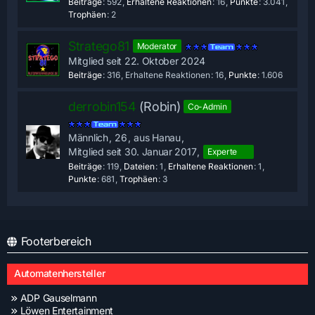
Beiträge
592
Erhaltene Reaktionen
16
Punkte
3.041
Trophäen
2
Stratego81
Moderator
Mitglied seit 22. Oktober 2024
Beiträge
316
Erhaltene Reaktionen
16
Punkte
1.606
derrobin154
(Robin)
Co-Admin
Männlich
26
aus Hanau
Mitglied seit 30. Januar 2017
Experte
Beiträge
119
Dateien
1
Erhaltene Reaktionen
1
Punkte
681
Trophäen
3
Footerbereich
Automatenhersteller
ADP Gauselmann
Löwen Entertainment