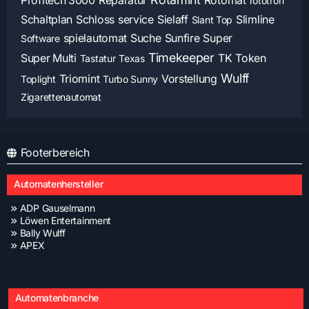
Profitech 3000
Reparatur
Rotomat
rototron
Schaltplan
Schloss
service
Sielaff
Slimline
Slant Top
spielautomat
Suche
Sunfire
Super
Software
Timekeeper
Super Multi
TK
Token
Tastatur
Texas
Wulff
Triomint
Vorstellung
Toplight
Turbo Sunny
Zigarettenautomat
Footerbereich
Automatenhersteller
ADP Gauselmann
Löwen Entertainment
Bally Wulff
APEX
Automatenbranche