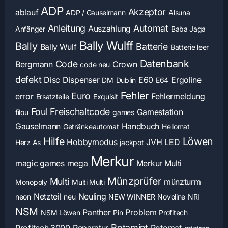
ADP
Akzeptor
ablauf
ADP / Gauselmann
Alsuna
Anleitung
Automat
Auszahlung
Anfänger
Baba Jaga
Bally Wulff
Bally
Batterie
Bally Wulf
Batterie leer
Datenbank
Code
Bergmann
Crown
code neu
defekt
Disc
Dispenser
E60
Ergoline
DM
Dublin
E64
Fehler
Euro
error
Fehlermeldung
Ersatzteile
Exquisit
Foul
Freischaltcode
Gamestation
filou
games
Gauselmann
Handbuch
Getränkeautomat
Hellomat
Hilfe
Löwen
Hobbymodus
JVH
LED
Herz As
jackpot
Merkur
magic games
mega
Merkur Multi
Münzprüfer
Multi
münzturm
Monopoly
Multi Multi
Netzteil
Neuling
neon
neu
NEW WINNER
Novoline
NRI
NSM
Panther
Problem
NSM Löwen
Pin
Profitech
Rotamint