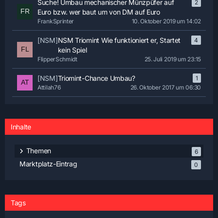
Suche! Umbau mechanischer Münzpüfer auf
2
Euro bzw. wer baut um von DM auf Euro
FrankSprinter
10. Oktober 2019 um 14:02
[NSM]
NSM Triomint Wie funktioniert er, Startet
4
kein Spiel
FlipperSchmidt
25. Juli 2019 um 23:15
[NSM]
Triomint-Chance Umbau?
1
Attilah76
26. Oktober 2017 um 06:30
Inhalte
Themen
6
Marktplatz-Eintrag
0
Tags