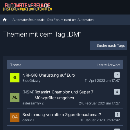
Automatenfreunde.de - Das Forum rund um Automaten
Themen mit dem Tag „DM“
Suche nach Tags
Thema
Letzte Antwort
NRI-G18 Umrüstung auf Euro
7
BlueGrizzly
11. April 2023 um 17:47
[NSM]
Rotamint Champion und Super 7
4
Münzprüfer umgehen
alderaan1972
24. Februar 2021 um 17:27
Bestimmung von altem Zigarettenautomat?
1
daoudX
31. Januar 2020 um 17:42