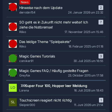
News
Hinweise nach dem Update
2
derrobin154
24. Januar 2026 um 22:32
SO geht es in Zukunft nicht mehr weiter! Ich
7
ziehe die Notbremse!
Riiko
17. November 2025 um 15:46
Das leidige Thema "Spielpakete"
Riiko
18. Februar 2025 um 01:18
Magic Games Turorials
3
comiker91
30. Juli 2025 um 16:55
Magic Games FAQ / Häufig gestellte Fragen
Greyfox
23. Oktober 2015 um 17:58
Super Four 100, Hopper leer Meldung
Lorena
16. Juli 2026 um 18:43
Touchscreen reagiert nicht richtig
1
Sleipnir000
11. Juni 2026 um 21:14