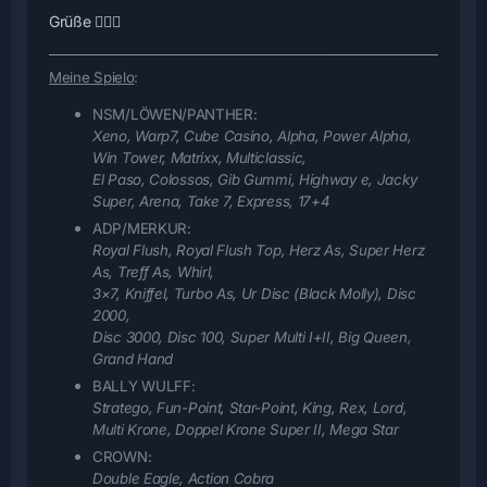
Grüße 🙋🏻‍♂️
Meine Spielo
:
NSM/LÖWEN/PANTHER:
Xeno, Warp7, Cube Casino, Alpha, Power Alpha,
Win Tower, Matrixx, Multiclassic,
El Paso, Colossos, Gib Gummi, Highway e, Jacky
Super, Arena, Take 7, Express, 17+4
ADP/MERKUR:
Royal Flush, Royal Flush Top, Herz As, Super Herz
As, Treff As, Whirl,
3×7, Kniffel, Turbo As, Ur Disc (Black Molly), Disc
2000,
Disc 3000, Disc 100, Super Multi I+II
, Big Queen,
Grand Hand
BALLY WULFF:
Stratego, Fun-Point, Star-Point, King, Rex, Lord,
Multi Krone, Doppel Krone Super II, Mega Star
CROWN:
Double Eagle, Action Cobra