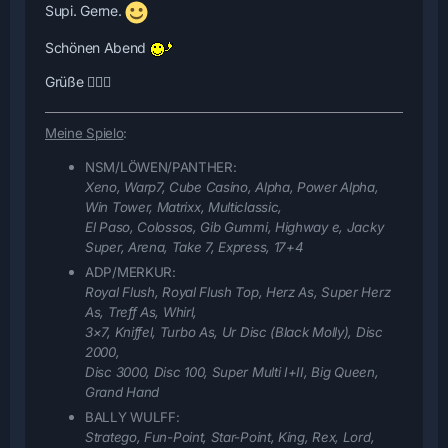
Supi. Gerne.
Schönen Abend
Grüße 🙋🏻‍♂️
Meine Spielo
:
NSM/LÖWEN/PANTHER:
Xeno, Warp7, Cube Casino, Alpha, Power Alpha,
Win Tower, Matrixx, Multiclassic,
El Paso, Colossos, Gib Gummi, Highway e, Jacky
Super, Arena, Take 7, Express, 17+4
ADP/MERKUR:
Royal Flush, Royal Flush Top, Herz As, Super Herz
As, Treff As, Whirl,
3×7, Kniffel, Turbo As, Ur Disc (Black Molly), Disc
2000,
Disc 3000, Disc 100, Super Multi I+II
, Big Queen,
Grand Hand
BALLY WULFF:
Stratego, Fun-Point, Star-Point, King, Rex, Lord,