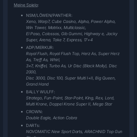
Meine Spielo
:
NSM/LÖWEN/PANTHER:
Xeno, Warp7, Cube Casino, Alpha, Power Alpha,
Win Tower, Matrixx, Multiclassic,
El Paso, Colossos, Gib Gummi, Highway e, Jacky
Super, Arena, Take 7, Express, 17+4
ADP/MERKUR:
Royal Flush, Royal Flush Top, Herz As, Super Herz
As, Treff As, Whirl,
3×7, Kniffel, Turbo As, Ur Disc (Black Molly), Disc
2000,
Disc 3000, Disc 100, Super Multi I+II
, Big Queen,
Grand Hand
BALLY WULFF:
Stratego, Fun-Point, Star-Point, King, Rex, Lord,
Multi Krone, Doppel Krone Super II, Mega Star
CROWN:
Double Eagle, Action Cobra
DARTs:
NOVOMATIC New Sport Darts, ARACHNID Top Gun