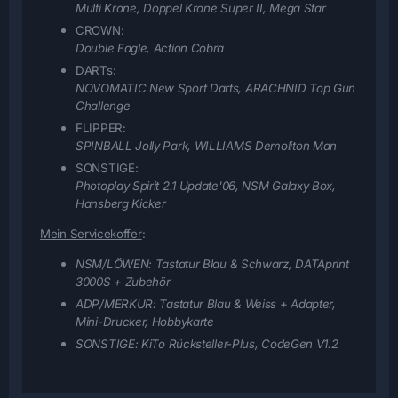
Multi Krone, Doppel Krone Super II, Mega Star
CROWN:
Double Eagle, Action Cobra
DARTs:
NOVOMATIC New Sport Darts, ARACHNID Top Gun
Challenge
FLIPPER:
SPINBALL Jolly Park, WILLIAMS Demoliton Man
SONSTIGE:
Photoplay Spirit 2.1 Update'06, NSM Galaxy Box,
Hansberg Kicker
Mein Servicekoffer
:
NSM/LÖWEN:
Tastatur Blau & Schwarz, DATAprint
3000S + Zubehör
ADP/MERKUR:
Tastatur Blau & Weiss + Adapter,
Mini-Drucker, Hobbykarte
SONSTIGE:
KiTo Rücksteller-Plus, CodeGen V1.2