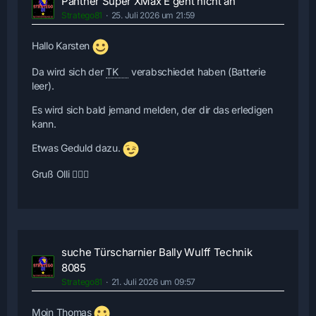
Panther Super XMax E geht nicht an
Stratego81
25. Juli 2026 um 21:59
Hallo Karsten
Da wird sich der
TK
verabschiedet haben (Batterie
leer).
Es wird sich bald jemand melden, der dir das erledigen
kann.
Etwas Geduld dazu.
Gruß Olli 🙋🏻‍♂️
suche Türscharnier Bally Wulff Technik
8085
Stratego81
21. Juli 2026 um 09:57
Moin Thomas