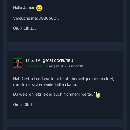
Hallo James
Versuche mal 08305621.
Gruß Olli 🙋🏻‍♂️
Tr 5.0 v1 gerät code/neu
Stratego81
1. August 2026 um 22:18
Hab Geduld und warte bitte ab, bis sich jemand meldet,
der dir da sicher weiterhelfen kann.
Da weis ich jetz leider auch nichmehr weiter.
Gruß Olli 🙋🏻‍♂️