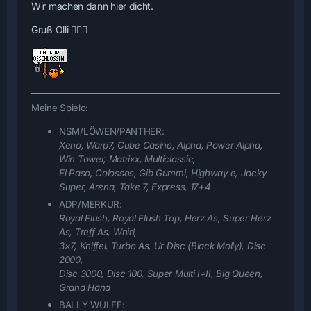
Wir machen dann hier dicht.
Gruß Olli 🙋🏻‍♂️
Meine Spielo
:
NSM/LÖWEN/PANTHER:
Xeno, Warp7, Cube Casino, Alpha, Power Alpha,
Win Tower, Matrixx, Multiclassic,
El Paso, Colossos, Gib Gummi, Highway e, Jacky
Super, Arena, Take 7, Express, 17+4
ADP/MERKUR:
Royal Flush, Royal Flush Top, Herz As, Super Herz
As, Treff As, Whirl,
3×7, Kniffel, Turbo As, Ur Disc (Black Molly), Disc
2000,
Disc 3000, Disc 100, Super Multi I+II
, Big Queen,
Grand Hand
BALLY WULFF: