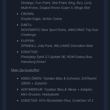
Stratego, Fun-Point, Star-Point, King, Rex, Lord,
Multi Krone, Doppel Krone Super II, Mega Star
CROWN:
Double Eagle, Action Cobra
DARTs:
NOVOMATIC New Sport Darts, ARACHNID Top Gun
Challenge
FLIPPER:
SPINBALL Jolly Park, WILLIAMS Demoliton Man
SONSTIGE:
Photoplay Spirit 2.1 Update'06, NSM Galaxy Box,
Hansberg Kicker
Mein Servicekoffer
:
NSM/LÖWEN:
Tastatur Blau & Schwarz, DATAprint
3000S + Zubehör
ADP/MERKUR:
Tastatur Blau & Weiss + Adapter,
Mini-Drucker, Hobbykarte
SONSTIGE:
KiTo Rücksteller-Plus, CodeGen V1.2