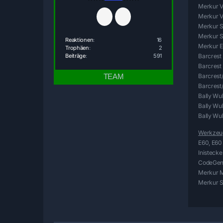
Merkur V
Merkur V
Merkur S
Merkur Sl
Reaktionen
16
Merkur Er
Trophäen
2
Barcrest
Beiträge
591
Barcrest
Barcrest
Barcrest
Bally Wu
Bally Wul
Bally Wul
Werkzeug
E60, E60
Inistecke
CodeGe
Merkur M
Merkur Se