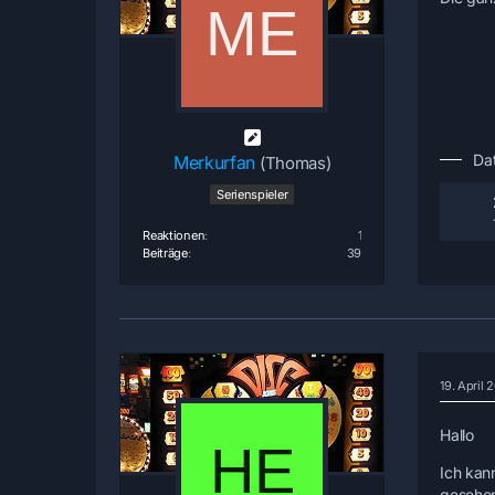
Da
Merkurfan
(Thomas)
Serienspieler
Reaktionen
1
Beiträge
39
19. April 
Hallo
Ich kan
gesehen