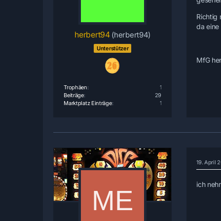
Richtig
da eine 
herbert94
(herbert94)
Unterstützer
MfG he
Trophäen
1
Beiträge
29
Marktplatz Einträge
1
19. April 
ich neh