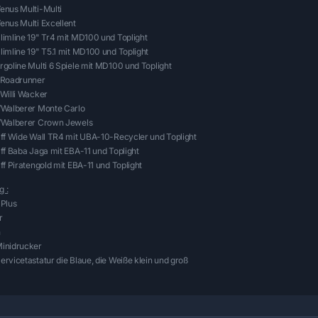
enus Multi-Multi
enus Multi Excellent
limline 19" Tr4 mit MD100 und Toplight
imline 19" T5.1 mit MD100 und Toplight
goline Multi 6 Spiele mit MD100 und Toplight
 Roadrunner
 Willi Wacker
/Walberer Monte Carlo
/Walberer Crown Jewels
lff Wide Wall TR4 mit UBA-10-Recycler und Toplight
ff Baba Jaga mit EBA-11 und Toplight
ff Piratengold mit EBA-11 und Toplight
 :
 Plus
r
n
inidrucker
rvicetastatur die Blaue, die Weiße klein und groß