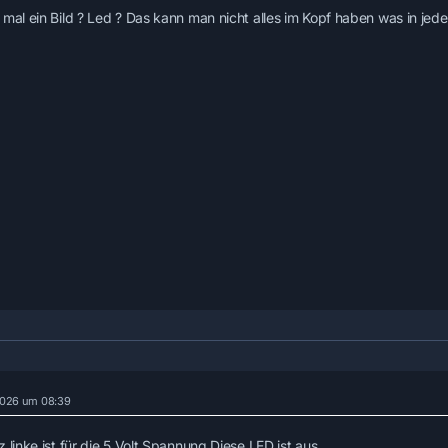
 mal ein Bild ? Led ? Das kann man nicht alles im Kopf haben was in jede
 2026 um 08:39
 linke ist für die 5 Volt Spannung.Diese LED ist aus.