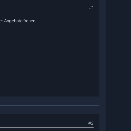
#1
r Angebote freuen.
#2