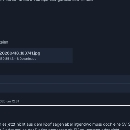
teien
20260418_163741.jpg
180,85 kB – 8 Downloads
2026 um 12:31
n es jetzt nicht aus dem Kopf sagen aber irgendwo muss doch eine 5V S
 ? oder mal an der Platine gemessen ob 5V ankommen oder nicht.