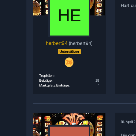
Hast du
herbert94
(herbert94)
Unterstützer
Trophäen
1
Beiträge
29
Marktplatz Einträge
1
19. April
Die ganz