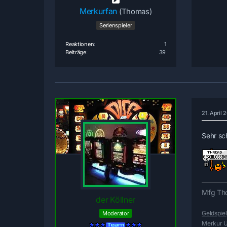
Merkurfan
(Thomas)
Serienspieler
Reaktionen
1
Beiträge
39
21. April
Sehr sc
Mfg Th
der Köllner
Geldspiel
Moderator
Merkur Ur