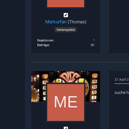
Merkurfan
(Thomas)
Serienspieler
Reaktionen
1
Beiträge
39
21. April
suche h