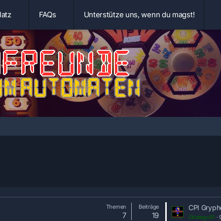
latz
FAQs
Unterstütze uns, wenn du magst!
L
Themen
Beiträge
CPI Gryph
7
19
e
Stratego81