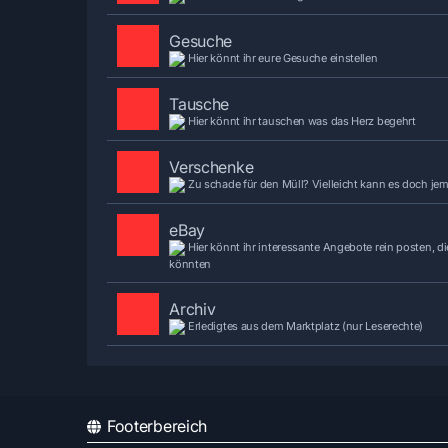
Gesuche
Hier könnt ihr eure Gesuche einstellen
Tausche
Hier könnt ihr tauschen was das Herz begehrt
Verschenke
Zu schade für den Müll? Vielleicht kann es doch je
eBay
Hier könnt ihr interessante Angebote rein posten, di
könnten
Archiv
Erledigtes aus dem Marktplatz (nur Leserechte)
Footerbereich