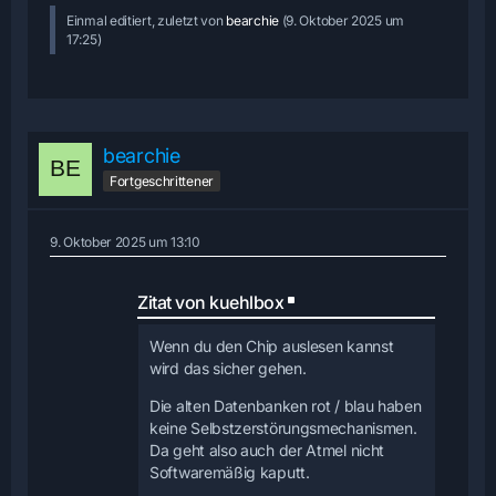
Einmal editiert, zuletzt von
bearchie
(
9. Oktober 2025 um
Stephan
17:25
)
bearchie
Fortgeschrittener
9. Oktober 2025 um 13:10
Zitat von kuehlbox
Wenn du den Chip auslesen kannst
wird das sicher gehen.
Die alten Datenbanken rot / blau haben
keine Selbstzerstörungsmechanismen.
Da geht also auch der Atmel nicht
Softwaremäßig kaputt.