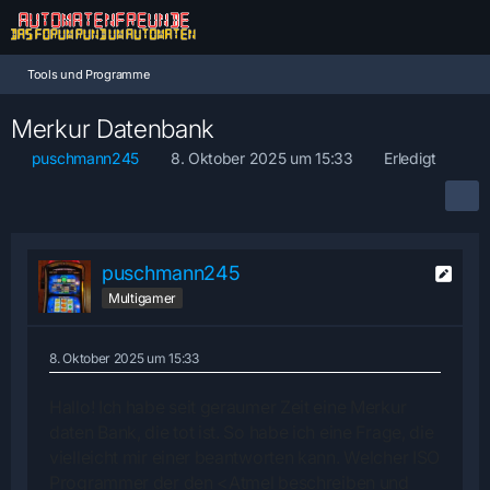
Tools und Programme
Merkur Datenbank
puschmann245
8. Oktober 2025 um 15:33
Erledigt
puschmann245
Multigamer
8. Oktober 2025 um 15:33
Hallo! Ich habe seit geraumer Zeit eine Merkur
daten Bank, die tot ist. So habe ich eine Frage, die
vielleicht mir einer beantworten kann.
Welcher ISO
Programmer
der den <
Atmel
beschreiben und