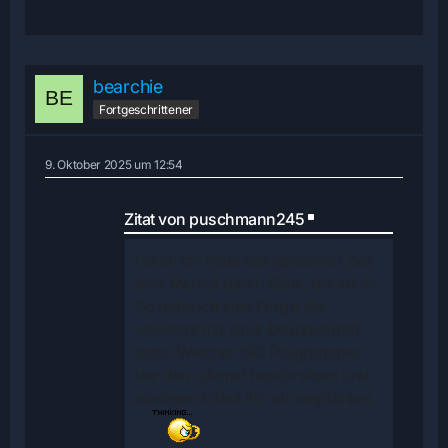
bearchie
Fortgeschrittener
9. Oktober 2025 um 12:54
Zitat von puschmann245
Hallo! Ich habe seit geraumer Zeit
eine Merkur daten Bank, die tot ist.
So habe ich eine Frage, die
vielleicht mir einer beantworten
kann.
Welcher ISO
Programmer
der den <
Atmel
beschreiben und
auslesen könnt ihr mir empfehlen.