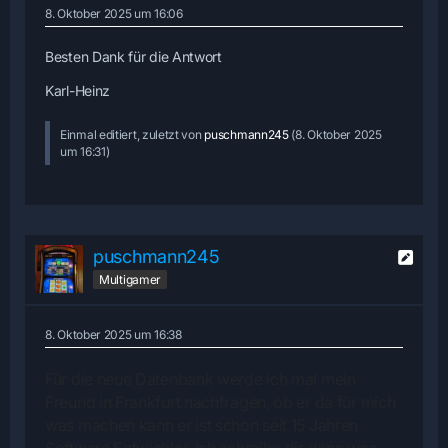
8. Oktober 2025 um 16:06
Besten Dank für die Antwort
Karl-Heinz
Einmal editiert, zuletzt von
puschmann245
(
8. Oktober 2025
um 16:31
)
puschmann245
Multigamer
8. Oktober 2025 um 16:38
Für die neue Datenbank werde ich mal mein
Freund in Frankfurt nachfragen, ob er da für mich
was machen kann er ist schon seit 15 Jahren