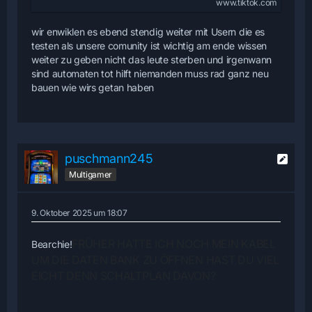
www.tiktok.com
wir enwiklen es ebend stendig weiter mit Usern die es
testen als unsere comunity ist wichtig am ende wissen
weiter zu geben nicht das leute sterben und irgenwann
sind automaten tot hilft niemanden muss rad ganz neu
bauen wie wirs getan haben
puschmann245
Multigamer
9. Oktober 2025 um 18:07
FRÜHER HATTE ICH NOCH MEIN KABEL
Bearchie!
UM DIE DATEN BANK ZU ÖFFNEN HAST DU
VIEL
EICHT DENN SCHALTPLAN DAVON?