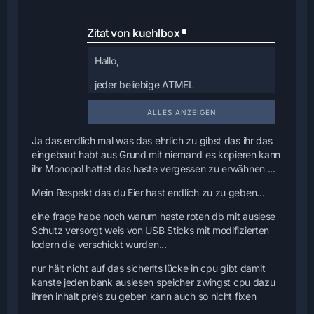
Zitat von kuehlbox
Hallo,
jeder beliebige ATMEL
Programmieradapter, z.B.
ALLES ANZEIGEN
https://www.diamex.de/dxshop/Progr
ammiergeraete
Ja das endlich mal was das ehrlich zu gibst das ihr das
eingebaut habt aus Grund mit niemand es kopieren kann
Die Atmel-Software aus den neueren
ihr Monopol hattet das haste vergessen zu erwähnen ...
Datenbanken ist aber gelockt und
außerdem überschreibt sie sich
Mein Respekt das du Eier hast endlich zu zu geben...
teilweise wenn man
eine frage habe noch warum haste roten db mit auslese
die DB öffnet, im Zuge der
Schutz versorgt weis von USB Sticks mit modifizierten
Schutzmechanismen. Man muß also
lodern die verschickt wurden...
erst eine Ersatz-Software entwickeln
nur hält nicht auf das sicherits lücke in cpu gibt damit
und den Chip neu
kanste jeden bank auslesen speicher zwingst cpu dazu
beschreiben wenn man die Schaltung
ihren inhalt preis zu geben kann auch so nicht fixen
wieder in Betrieb nehmen will.