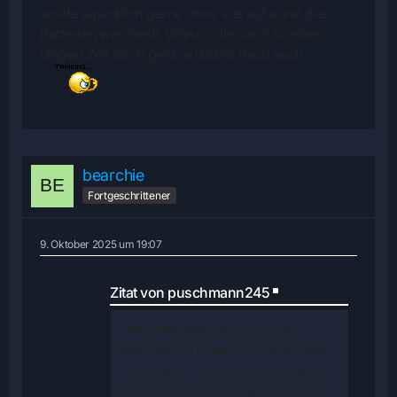
wollte eigentlich gerne ohne viel aufwand die
Batterien wechseln. Warum die nach so
einer
langen Zeit noch geht, wundert mich auch.
bearchie
Fortgeschrittener
9. Oktober 2025 um 19:07
Zitat von puschmann245
Den Datensatz brauche ich
weniger ich habe noch eine blaue
Datenbank die
immer noch geht.
Ich wollte eigentlich gerne ohne