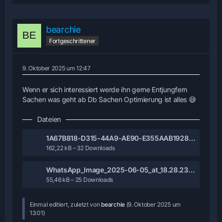
bearchie
Fortgeschrittener
9. Oktober 2025 um 12:47
Wenn er sich interessiert werde ihn gerne Entjungfern
Sachen was geht ab Db Sachen Optimierung ist alles 😅
Dateien
1A67B818-D315-44A9-AE90-E355AAB1928C-1.jpg
162,22 kB – 32 Downloads
WhatsApp_Image_2025-06-05_at_18.28.23-3.jpeg
55,46 kB – 25 Downloads
Einmal editiert, zuletzt von
bearchie
(
9. Oktober 2025 um
13:01
)