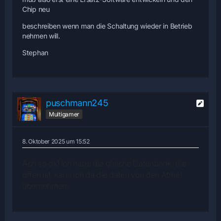
Chip neu
beschreiben wenn man die Schaltung wieder in Betrieb
nehmen will.
Stephan
puschmann245
Multigamer
8. Oktober 2025 um 15:52
Ach so ok! Ich habe die gleiche Datenbank, die
offen ist, kann ich da die daten von den
Atmel
übernehmen.