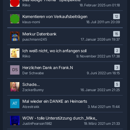
Riiko
18. Februar 2025 um 01:18
Komentieren von Verkaufsbeiträgen
12
klaus-nomi
18. Juli 2011 um 20:09
Merkur Datenbank
15
puschmann245
17. Januar 2026 um 19:37
Ich weiß nicht, wo ich anfangen soll
2
Riiko
9. November 2022 um 17:38
Herzlichen Dank an Frank.N
3
Der Schwabe
9. Juni 2022 um 16:15
Schade...
5
ZockerBunny
16. Januar 2022 um 21:25
Mal wieder ein DANKE an Heinoarts
Atzestrakk
3. Mai 2021 um 11:44
WOW - tolle Unterstützung durch _Mike_
JustinPearson1982
19. März 2021 um 21:33