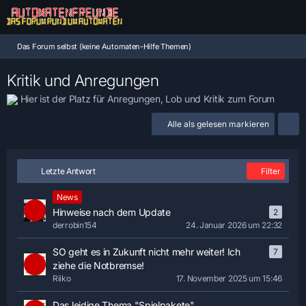
Das Forum selbst (keine Automaten-Hilfe Themen)
Kritik und Anregungen
Hier ist der Platz für Anregungen, Lob und Kritik zum Forum
Alle als gelesen markieren
Letzte Antwort
Filter
News
Hinweise nach dem Update
2
derrobin154
24. Januar 2026 um 22:32
SO geht es in Zukunft nicht mehr weiter! Ich
7
ziehe die Notbremse!
Riiko
17. November 2025 um 15:46
Das leidige Thema "Spielpakete"