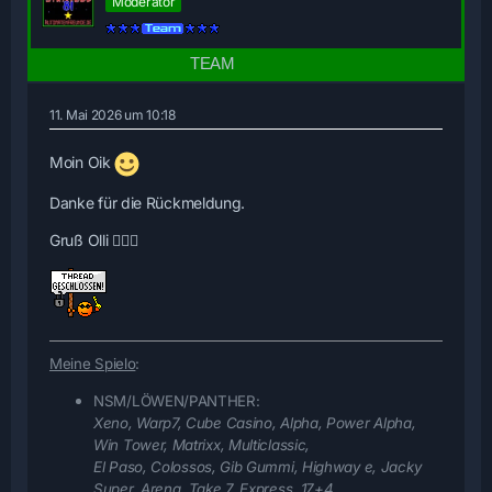
Moderator
11. Mai 2026 um 10:18
Moin Oik
Danke für die Rückmeldung.
Gruß Olli 🙋🏻‍♂️
Meine Spielo
:
NSM/LÖWEN/PANTHER:
Xeno, Warp7, Cube Casino, Alpha, Power Alpha,
Win Tower, Matrixx, Multiclassic,
El Paso, Colossos, Gib Gummi, Highway e, Jacky
Super, Arena, Take 7, Express, 17+4