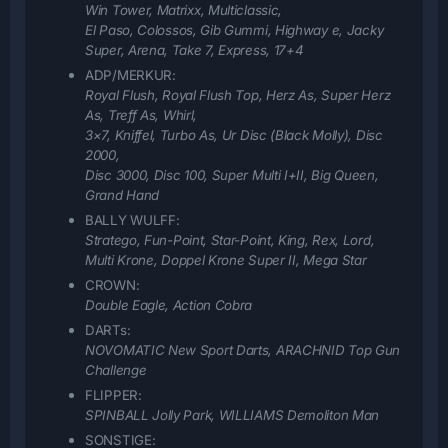
Win Tower, Matrixx, Multiclassic,
El Paso, Colossos, Gib Gummi, Highway e, Jacky
Super, Arena, Take 7, Express, 17+4
ADP/MERKUR:
Royal Flush, Royal Flush Top, Herz As, Super Herz
As, Treff As, Whirl,
3×7, Kniffel, Turbo As, Ur Disc (Black Molly), Disc
2000,
Disc 3000, Disc 100, Super Multi I+II
, Big Queen,
Grand Hand
BALLY WULFF:
Stratego, Fun-Point, Star-Point, King, Rex, Lord,
Multi Krone, Doppel Krone Super II, Mega Star
CROWN:
Double Eagle, Action Cobra
DARTs:
NOVOMATIC New Sport Darts, ARACHNID Top Gun
Challenge
FLIPPER:
SPINBALL Jolly Park, WILLIAMS Demoliton Man
SONSTIGE: