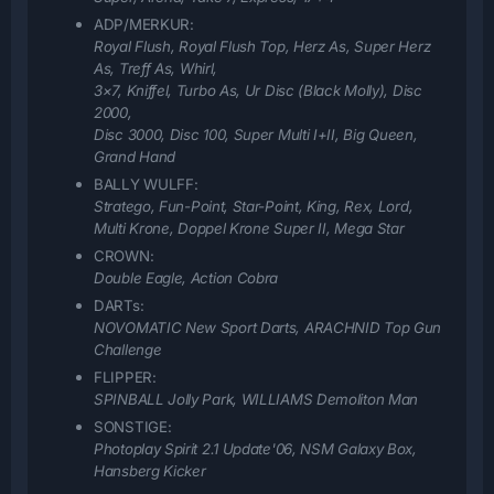
ADP/MERKUR:
Royal Flush, Royal Flush Top, Herz As, Super Herz
As, Treff As, Whirl,
3×7, Kniffel, Turbo As, Ur Disc (Black Molly), Disc
2000,
Disc 3000, Disc 100, Super Multi I+II
, Big Queen,
Grand Hand
BALLY WULFF:
Stratego, Fun-Point, Star-Point, King, Rex, Lord,
Multi Krone, Doppel Krone Super II, Mega Star
CROWN:
Double Eagle, Action Cobra
DARTs:
NOVOMATIC New Sport Darts, ARACHNID Top Gun
Challenge
FLIPPER:
SPINBALL Jolly Park, WILLIAMS Demoliton Man
SONSTIGE:
Photoplay Spirit 2.1 Update'06, NSM Galaxy Box,
Hansberg Kicker