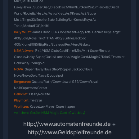
Multi/Multi-Multi de
Luxe/Hawaii/SuperDisc
/DiscoDisc/Whirl/Eurotour/Saturn Jupiter/DiscII
Wand/Roulette/HerzAs/Astro/KreuzAs1/KreuzAs2/Super
Multi/Bingo33/Empire State Building/Ur-Komet/RoyalAs
Table/MerkurTOP/Kniffi
Bally Wulff:
James Bond 007+Top/Rasant+Top/Total Genial/Bully/Target
400/Lord/Royal Trio/TITAN 400/Sunfire/Jackpot
400/Krone8085/BigRisc/Stratego/Rex/Hero/Galaxy
NSM/Löwen:
17+4/NSM Club/CashTime/Mint/Mint Super/Rondo
Classic/Jacky Super/Oasis/Lambada/Magic Card/Magic7/Take7/Rotamint
Goldserie/Rheingold
NOVA:
Super Nova/
Nova Step/Doppel Jackpot/Nova
Nova/NovaGold/Nova Doppelpot
Bergmann:
Quattro/Platin/CrownJuwel1983/CrownRoyal
No.1/Supermax/Corsar
Hellomat:
Flash/Roulette
Playmont:
TeleStar
Wurlitzer:
Kassetten-Player Copenhagen
verliehene Geräte: NSM Magic Card (Cwbobby)
http://www.automatenfreunde.de
+
http://www.Geldspielfreunde.de