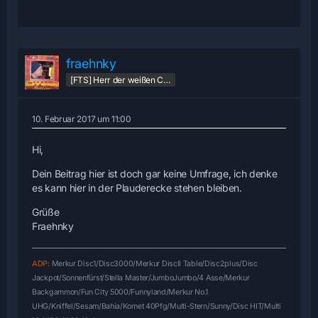
fraehnky
[FTS] Herr der weißen CPU [FTS]
10. Februar 2017 um 11:00
Hi,
Dein Beitrag hier ist doch gar keine Umfrage, ich denke
es kann hier in der Plauderecke stehen bleiben.
Grüße
Fraehnky
ADP:
Merkur Disc1/Disc3000/
Merkur DiscII Table/Disc2plus/Disc
Jackpot/Sonnenfürst/Stella Master/JumboJumbo/4 Asse/Merkur
Backgammon/Fun City 5000/Funnyland/Merkur No.1
UHG/Kniffel/Sesam/Bahia/Komet 40Pfg/Multi-Stern/Sunny/Disc HIT/Multi