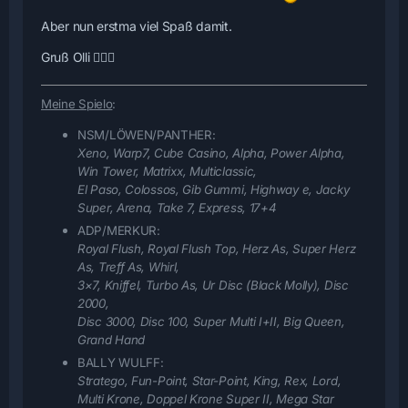
Aber nun erstma viel Spaß damit.
Gruß Olli 🙋🏻‍♂️
Meine Spielo
:
NSM/LÖWEN/PANTHER:
Xeno, Warp7, Cube Casino, Alpha, Power Alpha,
Win Tower, Matrixx, Multiclassic,
El Paso, Colossos, Gib Gummi, Highway e, Jacky
Super, Arena, Take 7, Express, 17+4
ADP/MERKUR:
Royal Flush, Royal Flush Top, Herz As, Super Herz
As, Treff As, Whirl,
3×7, Kniffel, Turbo As, Ur Disc (Black Molly), Disc
2000,
Disc 3000, Disc 100, Super Multi I+II
, Big Queen,
Grand Hand
BALLY WULFF:
Stratego, Fun-Point, Star-Point, King, Rex, Lord,
Multi Krone, Doppel Krone Super II, Mega Star