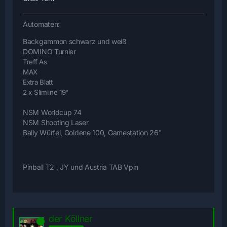
Automaten:
Backgammon schwarz und weiß
DOMINO Turnier
Treff As
MAX
Extra Blatt
2 x Slimline 19"
NSM Worldcup 74
NSM Shooting Laser
Bally Würfel, Goldene 100, Gamestation 26"
Pinball T2 , JY und Austria TAB Vpin
der Köllner
Online