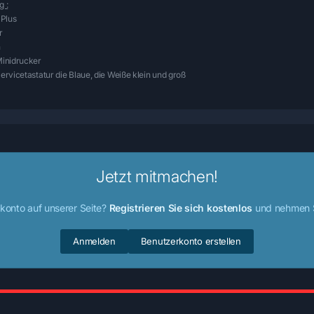
 :
 Plus
r
n
inidrucker
rvicetastatur die Blaue, die Weiße klein und groß
Jetzt mitmachen!
konto auf unserer Seite?
Registrieren Sie sich kostenlos
und nehmen Si
Anmelden
Benutzerkonto erstellen