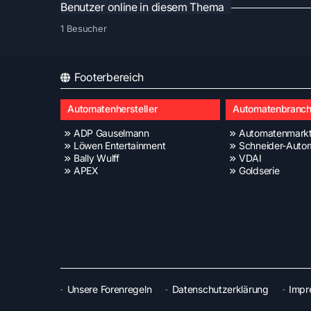
Benutzer online in diesem Thema
1 Besucher
Footerbereich
Automatenhersteller
Automatenbranc
ADP Gauselmann
Automatenmark
Löwen Entertainment
Schneider-Auto
Bally Wulff
VDAI
APEX
Goldserie
Unsere Forenregeln
Datenschutzerklärung
Impr