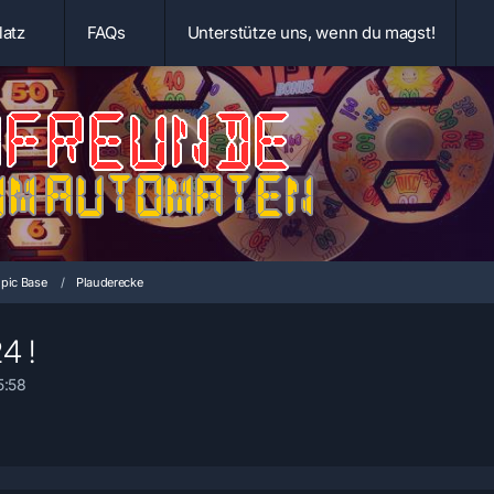
latz
FAQs
Unterstütze uns, wenn du magst!
pic Base
Plauderecke
4 !
5:58