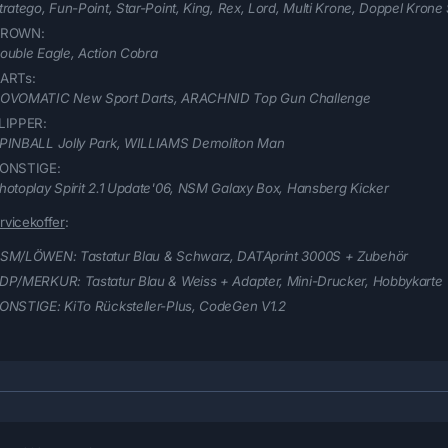
tratego, Fun-Point, Star-Point, King, Rex, Lord, Multi Krone, Doppel Krone
ROWN:
ouble Eagle, Action Cobra
ARTs:
OVOMATIC New Sport Darts, ARACHNID Top Gun Challenge
LIPPER:
PINBALL Jolly Park, WILLIAMS Demoliton Man
ONSTIGE:
hotoplay Spirit 2.1 Update'06, NSM Galaxy Box, Hansberg Kicker
rvicekoffer
:
SM/LÖWEN:
Tastatur Blau & Schwarz, DATAprint 3000S + Zubehör
DP/MERKUR:
Tastatur Blau & Weiss + Adapter, Mini-Drucker, Hobbykarte
ONSTIGE:
KiTo Rücksteller-Plus, CodeGen V1.2