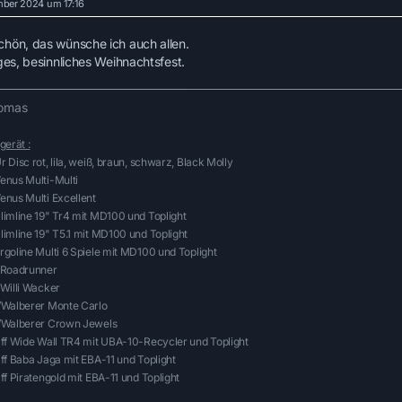
ber 2024 um 17:16
hön, das wünsche ich auch allen.
iges, besinnliches Weihnachtsfest.
omas
gerät :
 Disc rot, lila, weiß, braun, schwarz, Black Molly
enus Multi-Multi
enus Multi Excellent
limline 19" Tr4 mit MD100 und Toplight
imline 19" T5.1 mit MD100 und Toplight
goline Multi 6 Spiele mit MD100 und Toplight
 Roadrunner
 Willi Wacker
/Walberer Monte Carlo
/Walberer Crown Jewels
lff Wide Wall TR4 mit UBA-10-Recycler und Toplight
ff Baba Jaga mit EBA-11 und Toplight
ff Piratengold mit EBA-11 und Toplight