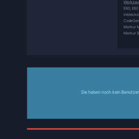
Werkzeug
E60, E60
Inistecke
CodeGe
Merkur M
Merkur Se
Sie haben noch kein Benutzer