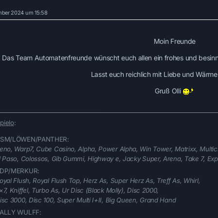
mber 2024 um 15:58
Moin Freunde
Das Team Automatenfreunde wünscht euch allen ein frohes und besinnli
Lasst euch reichlich mit Liebe und Wärm
Gruß Olli
pielo
:
SM/LÖWEN/PANTHER:
eno, Warp7, Cube Casino, Alpha, Power Alpha, Win Tower, Matrixx, Multicl
l Paso, Colossos, Gib Gummi, Highway e, Jacky Super, Arena, Take 7, Exp
DP/MERKUR:
oyal Flush, Royal Flush Top, Herz As, Super Herz As, Treff As, Whirl,
×7, Kniffel, Turbo As, Ur Disc (Black Molly), Disc 2000,
isc 3000, Disc 100, Super Multi I+II
, Big Queen, Grand Hand
ALLY WULFF: