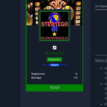
24. Deze
Stratego81
Moderator
Meine S
N
X
Reaktionen
16
E
Beiträge
316
A
R
3
D
B