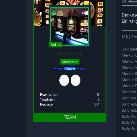
24. Dezem
Dankesc
Ein ruh
Mfg Th
Online
Geldspiel
der Köllner
Merkur Ur
Merkur V
Moderator
Merkur V
Merkur S
Merkur Sl
Merkur Er
Barcrest
Reaktionen
16
Barcrest
Trophäen
2
Barcrest
Beiträge
591
Barcrest
Bally Wu
Bally Wul
Bally Wul