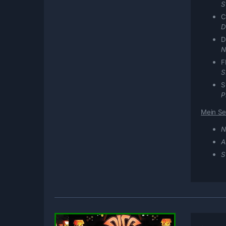
S
C
D
D
N
F
S
S
P
Mein Se
N
A
S