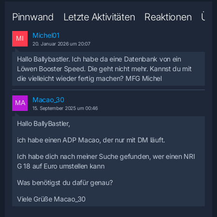
Pinnwand
Letzte Aktivitäten
Reaktionen
Übe
Michel01
20. Januar 2026 um 20:07
Hallo Ballybastler. Ich habe da eine Datenbank von ein
Löwen Booster Speed. Die geht nicht mehr. Kannst du mit
die vielleicht wieder fertig machen? MFG Michel
Macao_30
15. September 2025 um 00:46
Hallo
BallyBastler,
ich habe einen ADP Macao, der nur mit DM läuft.
Ich habe dich nach meiner Suche gefunden, wer einen NRI
G 18 auf Euro umstellen kann
Was benötigst du dafür genau?
Viele Grüße Macao_30