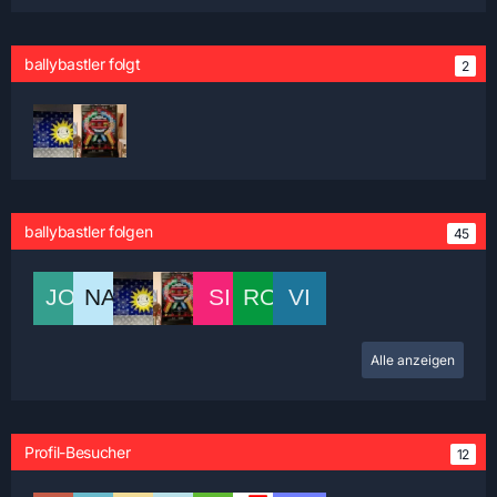
ballybastler folgt
2
ballybastler folgen
45
Alle anzeigen
Profil-Besucher
12