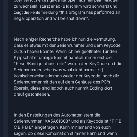
oder versuche das gewählte Spiel nach ein paar Minuten
zu wechseln, stürzt er ab (Bildschirm wird schwarz) und
this program has performed an
zeigt die Fehlermeldung "
illegal operation and will be shut down".
Nach einiger Recherche habe ich nun die Vermutung,
dass es etwas mit der Seriennummer und dem Keycode
zu tun haben könnte. Wenn ich bei geöffneter Tür den
Kippschalter umlege kommt nämlich immer erst die
"Reset/Konfigurationsseite" wo ich den KeyCode und die
Seriennummer sehe (was wohl nicht normal ist),
komischerweise stimmen weder der Keycode, noch die
Seriennummer mit den auf dem Gehäuse des PC's
überein, diese sind jedoch auch nur mit Edding dort
drauf geschrieben.
In den Einstellungen des Automaten steht die
Seriennummer "XA5A61808" und als Keycode ist "F F B
C B F B E" eingetragen. Kann mir jemand von euch
sagen, ob diese Kombination stimmen kann und wenn