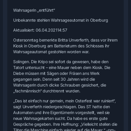
Wahrsagerin „entführt“
Unbekannte stehlen Wahrsageautomat in Oberburg
Aktualisiert: 06.04.202114:57
Ostersonntag bemerkte Britta Unverferth, dass vor ihrem
Kiosk in Oberburg am Batterieturm des Schlosses ihr
Wahrsageautomat gestohlen worden war.
Solingen. Die Kripo sei sofort da gewesen, habe den
Tatort untersucht – eine Mauer neben dem Kiosk. Die
Diebe müssen mit Sägen oder Fräsen ans Werk
gegangen sein. Denn seit 30 Jahren wird die
Wahrsagerin durch dicke Schrauben gesichert, die
„fachmännisch“ durchtrennt wurden.
„Das ist einfach nur gemein, mein Osterfest war ruiniert“,
sagt Unverferth niedergeschlagen. Das ST hatte den
Automaten und ihre Eigentümerin vorgestellt, weil sie
neue Wahrsagekarten sucht. Da habe es erste gute
Gespräche gegeben. Ihre Hoffnung: „Vielleicht stellen die
Täter die Maschine einfach wieder auf die Mauer.“ -pm-