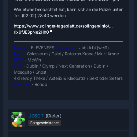
Wer etwas beobachtet hat, kann sich an die Polizei unter
Tel. (02 02) 28 40 wenden.
https://www.solinger-tageblatt.de/solingen/info/…
rix9fJE3pNe2Hh0
Bryans
- ELEVENSES
Bergmann
- JubiJubi (weiß)
Bally
- Colosseum / Caipi / Rototron Krone / Multi Krone
NSM
- McWin
ADP
- Dublin / Olymp / Next Generation / Dublin /
Mosquito / Ghost
4xTrendy Theke / Asterix & Kleopatra / Sekt oder Selters
Hellomat
- Rondo
Joschi
(Dieter)
Fortgeschrittener