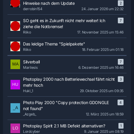
Hinweise nach dem Update
2
derrobin154
24. Januar 2026 um 22:32
SO geht es in Zukunft nicht mehr weiter! Ich
7
ziehe die Notbremse!
Riiko
17. November 2025 um 15:46
Das leidige Thema "Spielpakete"
Riiko
18. Februar 2025 um 01:18
Silverball
7
Marilesis
6. Dezember 2025 um 16:46
Photoplay 2000 nach Betteriewechsel fährt nicht
3
mehr hoch
Hukl_1
29. Oktober 2025 um 09:35
Photo Play 2000 "Copy protection GDONGLE
4
not found"
_Azgeb_
12. März 2025 um 18:59
Photoplay Spirit 2.1 MB Defekt alternativen?
1
Lordcyber
9. Januar 2025 um 08:19