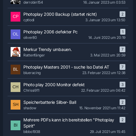
derrobin154
16. Januar 2023 um 03:53
Photoplay 2000 Backup (startet nicht)
2
cptlodi
3. Januar 2023 um 13:50
Photoplay 2006 defekter Pc
1
oliver80
14. Juni 2022 um 20:19
Merkur Trendy umbauen.
7
Rattenfänger
3. Mai 2022 um 20:59
Photoplay Masters 2001 - suche Iso Datei AT
7
blueracing
23. Februar 2022 um 12:38
Photo play 2000 Monitor defekt
3
Chrissi911
22. Februar 2022 um 06:42
Speicherbatterie Silber- Ball
2
shadow
15. November 2021 um 11:42
Mehrere PDFs kann ich bereitstellen "Photoplay
2
Spirit"
bibbo1938
29. Juli 2021 um 15:45