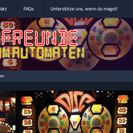
latz
FAQs
Unterstütze uns, wenn du magst!
der