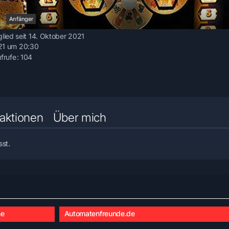
n
Anfänger
glied seit 14. Oktober 2021
21 um 20:30
ufrufe
104
aktionen
Über mich
sst.
he
Automatenfreunde.de