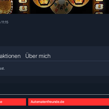
 11:15
aktionen
Über mich
sst.
he
Automatenfreunde.de