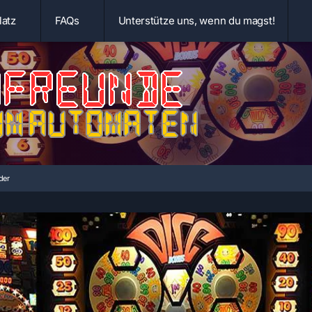
latz
FAQs
Unterstütze uns, wenn du magst!
der