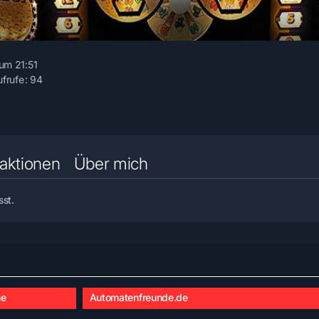
um 21:51
ufrufe
94
aktionen
Über mich
sst.
he
Automatenfreunde.de