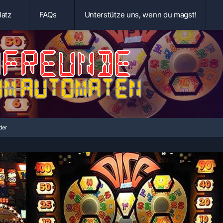
latz
FAQs
Unterstütze uns, wenn du magst!
der