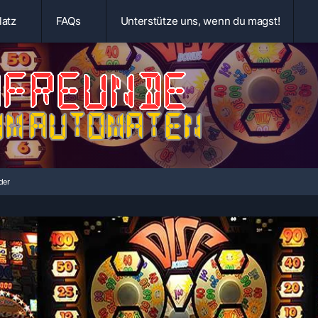
latz
FAQs
Unterstütze uns, wenn du magst!
der