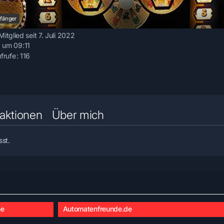
fänger
Mitglied seit 7. Juli 2022
 um 09:11
ufrufe
116
aktionen
Über mich
sst.
he
Automatenfreunde.de