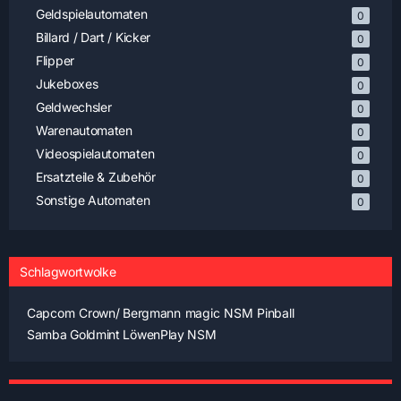
Geldspielautomaten
0
Billard / Dart / Kicker
0
Flipper
0
Jukeboxes
0
Geldwechsler
0
Warenautomaten
0
Videospielautomaten
0
Ersatzteile & Zubehör
0
Sonstige Automaten
0
Schlagwortwolke
Capcom
Crown/ Bergmann
magic
NSM
Pinball
Samba Goldmint LöwenPlay NSM