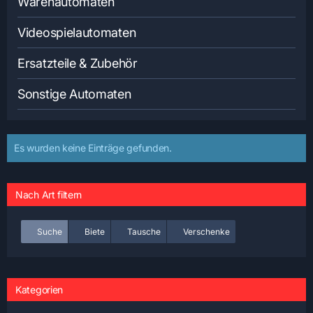
Warenautomaten
Videospielautomaten
Ersatzteile & Zubehör
Sonstige Automaten
Es wurden keine Einträge gefunden.
Nach Art filtern
Suche
Biete
Tausche
Verschenke
Kategorien