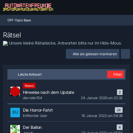
OFF-Topic Base
Rätsel
Unsere kleine Rätselecke. Antworten bitte nur im Hide-Mous.
Alle als gelesen markieren
Letzte Antwort
Filter
News
Hinweise nach dem Update
2
derrobin154
24. Januar 2026 um 22:32
Die Horror-Fahrt
24
Entfernter User
16. Januar 2022 um 08:38
Der Ballon
4
Joschi
23. August 2021 um 08:54