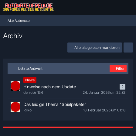
Alte Automaten
Archiv
Alle als gelesen markieren
Letzte Antwort
Filter
News
Hinweise nach dem Update
2
derrobin154
24. Januar 2026 um 22:32
Das leidige Thema "Spielpakete"
Riiko
18. Februar 2025 um 01:18