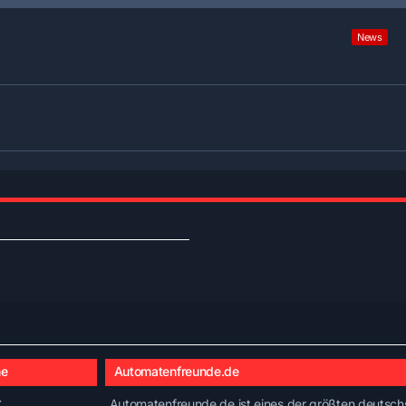
News
he
Automatenfreunde.de
t
Automatenfreunde.de ist eines der größten deutschs