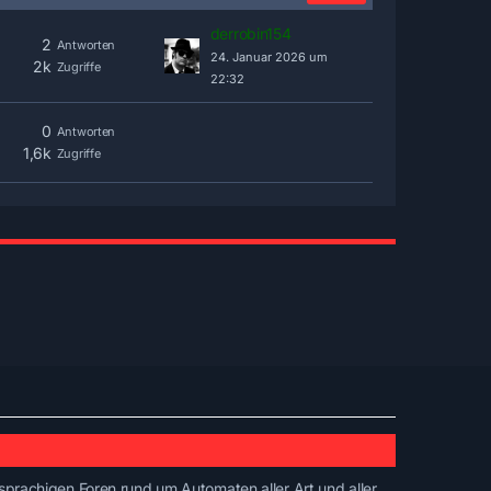
derrobin154
2
Antworten
24. Januar 2026 um
2k
Zugriffe
22:32
0
Antworten
1,6k
Zugriffe
prachigen Foren rund um Automaten aller Art und aller