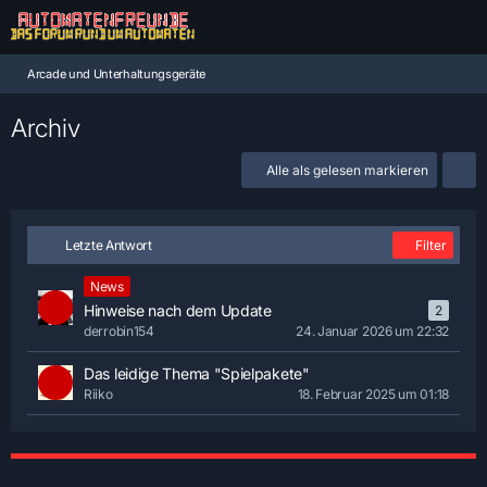
Arcade und Unterhaltungsgeräte
Archiv
Alle als gelesen markieren
Letzte Antwort
Filter
News
Hinweise nach dem Update
2
derrobin154
24. Januar 2026 um 22:32
Das leidige Thema "Spielpakete"
Riiko
18. Februar 2025 um 01:18