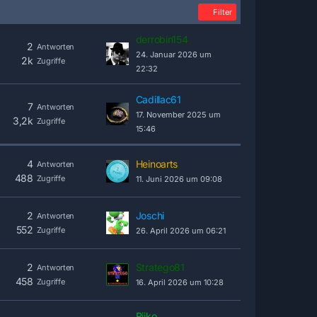
Filter
derrobin154
2
Antworten
24. Januar 2026 um
2k
Zugriffe
22:32
Cadillac61
7
Antworten
17. November 2025 um
3,2k
Zugriffe
15:46
4
Heinoarts
Antworten
488
Zugriffe
11. Juni 2026 um 09:08
2
Joschi
Antworten
552
Zugriffe
26. April 2026 um 06:21
2
Stratego81
Antworten
458
Zugriffe
16. April 2026 um 10:28
Riiko