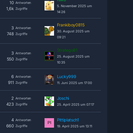
10
Antworten
5. November 2025 um
1,6k
Zugriffe
14:26
Frankiboy0815
3
Antworten
30. August 2025 um
748
Zugriffe
09:21
Stratego81
3
Antworten
25. August 2025 um
550
Zugriffe
10:35
6
Lucky999
Antworten
911
Zugriffe
11. Juni 2025 um 17:00
2
Joschi
Antworten
423
Zugriffe
25. April 2025 um 07:17
4
Pittiplatsch1
Antworten
660
Zugriffe
19. April 2025 um 13:11