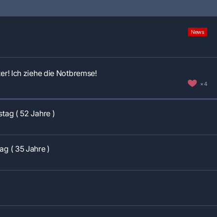
News
ter! Ich ziehe die Notbremse!
4
stag ( 52 Jahre )
ag ( 35 Jahre )