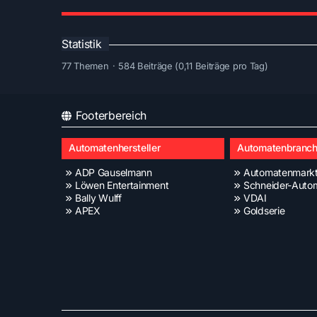
Statistik
77 Themen
584 Beiträge (0,11 Beiträge pro Tag)
Footerbereich
Automatenhersteller
Automatenbranc
ADP Gauselmann
Automatenmark
Löwen Entertainment
Schneider-Auto
Bally Wulff
VDAI
APEX
Goldserie