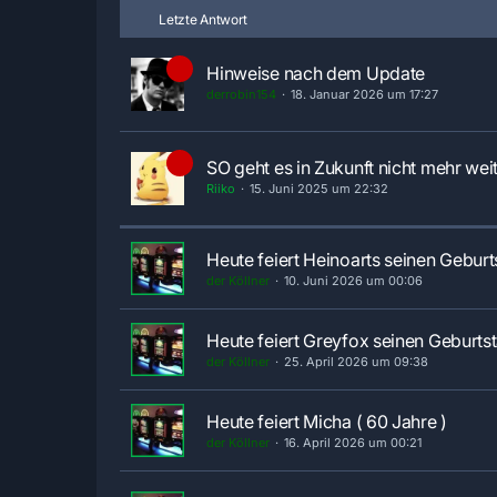
Letzte Antwort
Hinweise nach dem Update
derrobin154
18. Januar 2026 um 17:27
SO geht es in Zukunft nicht mehr wei
Riiko
15. Juni 2025 um 22:32
Heute feiert Heinoarts seinen Geburt
der Köllner
10. Juni 2026 um 00:06
Heute feiert Greyfox seinen Geburtst
der Köllner
25. April 2026 um 09:38
Heute feiert Micha ( 60 Jahre )
der Köllner
16. April 2026 um 00:21