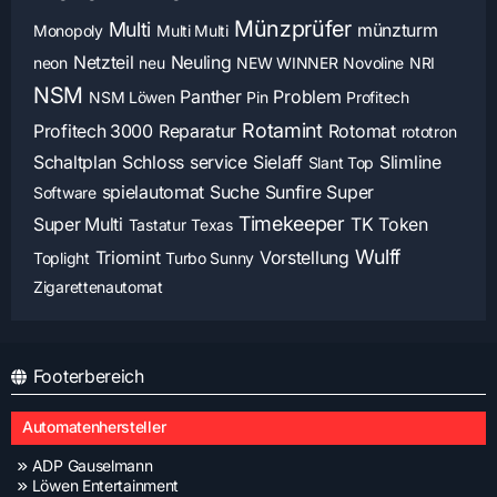
Münzprüfer
Multi
münzturm
Monopoly
Multi Multi
Netzteil
Neuling
neon
neu
NEW WINNER
Novoline
NRI
NSM
Panther
Problem
NSM Löwen
Pin
Profitech
Rotamint
Profitech 3000
Reparatur
Rotomat
rototron
Schaltplan
Schloss
service
Sielaff
Slimline
Slant Top
spielautomat
Suche
Sunfire
Super
Software
Timekeeper
Super Multi
TK
Token
Tastatur
Texas
Wulff
Triomint
Vorstellung
Toplight
Turbo Sunny
Zigarettenautomat
Footerbereich
Automatenhersteller
ADP Gauselmann
Löwen Entertainment