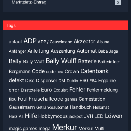
Marktplatz-Eintrag
0
Tags
ADP
Akzeptor
ablauf
ADP / Gauselmann
Alsuna
Anleitung
Automat
Auszahlung
Anfänger
Baba Jaga
Bally Wulff
Bally
Batterie
Bally Wulf
Batterie leer
Datenbank
Code
Bergmann
Crown
code neu
defekt
Disc
Dispenser
E60
Ergoline
DM
Dublin
E64
Fehler
Euro
error
Fehlermeldung
Ersatzteile
Exquisit
Foul
Freischaltcode
Gamestation
filou
games
Gauselmann
Handbuch
Getränkeautomat
Hellomat
Hilfe
Löwen
Hobbymodus
JVH
LED
Herz As
jackpot
Merkur
magic games
mega
Merkur Multi