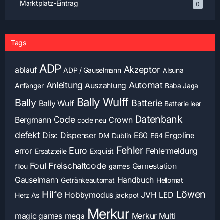
Marktplatz-Eintrag
0
Tags
ADP
Akzeptor
ablauf
ADP / Gauselmann
Alsuna
Anleitung
Automat
Auszahlung
Anfänger
Baba Jaga
Bally Wulff
Bally
Batterie
Bally Wulf
Batterie leer
Datenbank
Code
Bergmann
Crown
code neu
defekt
Disc
Dispenser
E60
Ergoline
DM
Dublin
E64
Fehler
Euro
error
Fehlermeldung
Ersatzteile
Exquisit
Foul
Freischaltcode
Gamestation
filou
games
Gauselmann
Handbuch
Getränkeautomat
Hellomat
Hilfe
Löwen
Hobbymodus
JVH
LED
Herz As
jackpot
Merkur
magic games
mega
Merkur Multi