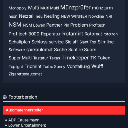
Münzprüfer
Multi
münzturm
Monopoly
Multi Multi
Netzteil
Neuling
neon
neu
NEW WINNER
Novoline
NRI
NSM
Panther
Problem
NSM Löwen
Pin
Profitech
Rotamint
Profitech 3000
Reparatur
Rotomat
rototron
Schaltplan
Schloss
service
Sielaff
Slimline
Slant Top
spielautomat
Suche
Sunfire
Super
Software
Timekeeper
Super Multi
TK
Token
Tastatur
Texas
Wulff
Triomint
Vorstellung
Toplight
Turbo Sunny
Zigarettenautomat
Footerbereich
Automatenhersteller
ADP Gauselmann
Löwen Entertainment